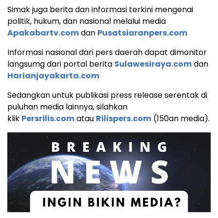
Simak juga berita dan informasi terkini mengenai
politik, hukum, dan nasional melalui media
Apakabartv.com
dan
Pusatsiaranpers.com
Informasi nasional dari pers daerah dapat dimonitor
langsumg dari portal berita
Sulawesiraya.com
dan
Harianjayakarta.com
Sedangkan untuk publikasi press release serentak di
puluhan media lainnya, silahkan
klik
Persrilis.com
atau
Rilispers.com
(150an media).