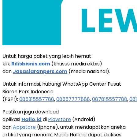
Untuk harga paket yang lebih hemat
klik
Rilisbisnis.com
(khusus media ekbis)
dan
Jasasiaranpers.com
(media nasional).
Untuk informasi, hubungi WhatsApp Center Pusat
Siaran Pers Indonesia
(PSPI):
085315557788
,
08557777888
,
087815557788
,
081
Pastikan juga download
aplikasi
Hallo.id
di
Playstore
(Android)
dan
Appstore
(iphone), untuk mendapatkan aneka
artikel yang menarik. Media Hallo.id dapat diakses