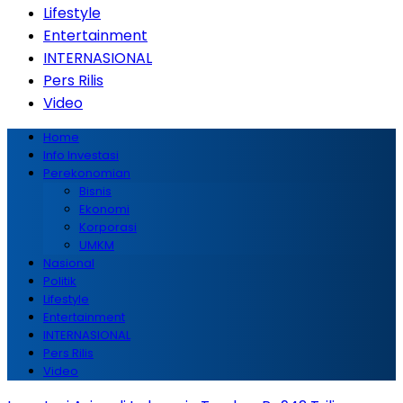
Lifestyle
Entertainment
INTERNASIONAL
Pers Rilis
Video
Home
Info Investasi
Perekonomian
Bisnis
Ekonomi
Korporasi
UMKM
Nasional
Politik
Lifestyle
Entertainment
INTERNASIONAL
Pers Rilis
Video