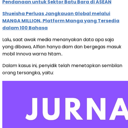
Pendanaan untuk Sektor Batu Bara di ASEAN
Shueisha Perluas Jangkauan Global melalui
MANGA MILLION, Platform Manga yang Tersedia
dalam 100 Bahasa
Lalu, saat awak media menanyakan data apa saja
yang dibawa, Alfian hanya diam dan bergegas masuk
mobil Innova warna hitam..
Dalam kasus ini, penyidik telah menetapkan sembilan
orang tersangka, yaitu: