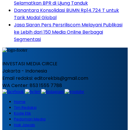
Selamatkan BPR di Ujung Tanduk
Danantara Konsolidasi BUMN Rp14.724 T untuk
Tarik Modal Global
Jasa Siaran Pers Persriliscom Melayani Publikasi
ke Lebih dari 150 Media Online Berbagai
Segmentasi
INVESTASI MEDIA CIRCLE
Jakarta - Indonesia
Email redaksi: editorekbis@gmail.com
WA Center: 853 1555 7788
Home
Tim Redaksi
Kode Etik
Pedoman Media
Hak Jawab