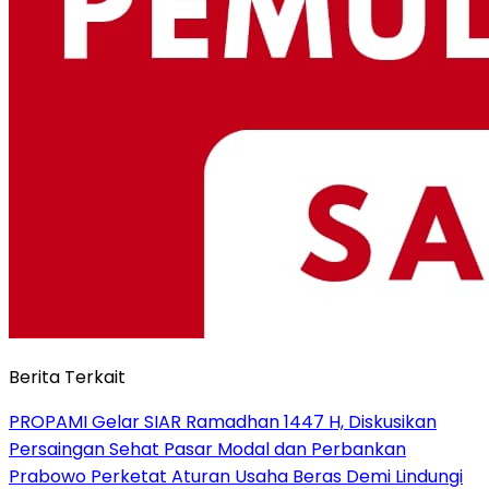
Berita Terkait
PROPAMI Gelar SIAR Ramadhan 1447 H, Diskusikan
Persaingan Sehat Pasar Modal dan Perbankan
Prabowo Perketat Aturan Usaha Beras Demi Lindungi