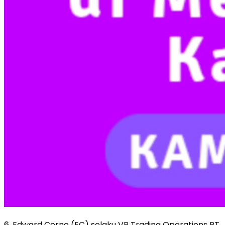
6. Edward Corne (EC) selaku VP Trading Operations PT