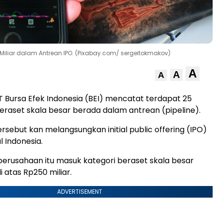
Miliar dalam Antrean IPO. (Pixabay.com/ sergeitokmakov)
A
A
A
T Bursa Efek Indonesia (BEI) mencatat terdapat 25
raset skala besar berada dalam antrean (pipeline).
rsebut kan melangsungkan initial public offering (IPO)
l Indonesia.
erusahaan itu masuk kategori beraset skala besar
 atas Rp250 miliar.
ADVERTISEMENT