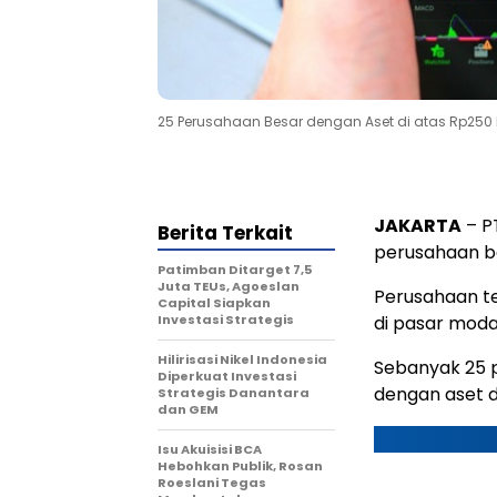
25 Perusahaan Besar dengan Aset di atas Rp250 
JAKARTA
– P
Berita Terkait
perusahaan be
Patimban Ditarget 7,5
Juta TEUs, Agoeslan
Perusahaan te
Capital Siapkan
Investasi Strategis
di pasar moda
Hilirisasi Nikel Indonesia
Sebanyak 25 p
Diperkuat Investasi
dengan aset di
Strategis Danantara
dan GEM
Isu Akuisisi BCA
Hebohkan Publik, Rosan
Roeslani Tegas