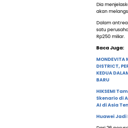
Dia menjelask
akan melangsu
Dalam antrean
satu perusah
Rp250 miliar.
Baca Juga:
MONDEVITA 
DISTRICT, P
KEDUA DALA
BARU
HIKSEMI Tam
Skenario di
AI di Asia T
Huawei Jadi
Dari 26 perusah