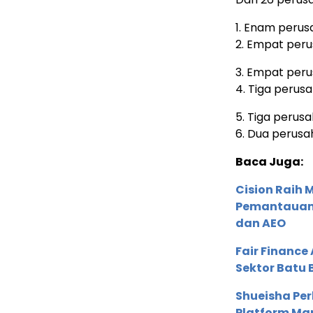
1. Enam peru
2. Empat peru
3. Empat peru
4. Tiga perus
5. Tiga perus
6. Dua perusah
Baca Juga:
Cision Raih
Pemantauan d
dan AEO
Fair Financ
Sektor Batu 
Shueisha Pe
Platform Ma