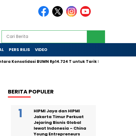
AL
PERS RILIS
VIDEO
solidasi BUMN Rp14.724 T untuk Tarik Modal Global
LPS Tak
BERITA POPULER
HIPMI Jaya dan HIPMI
Jakarta Timur Perkuat
Jejaring Bisnis Global
lewat Indonesia – China
Young Entrepreneurs