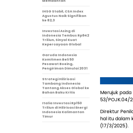
Membantah
IHSG Stabil, CSA Index
Agustus Naik Signifikan
ke 82,3
Investasi Asing di
Indonesia Tembus Rp942
Triliun, Sinyal Kuat
Kepercayaan Global
Garuda Indonesia
Komitmen Beli 50
Pesawat Boeing,
Pengiriman Dimulai 2031
Strategi Hilirisasi
Tambang Indonesia
Tantang Akses Global ke
Merujuk pada
Bahan Baku Kritis
53/POJK.04/2
Italia Investasi Rp150
Triliun di Hilirisasi Energi
Direktur Peni
Indonesia Kalimantan
Timur
hal itu dalam 
(17/3/2025).