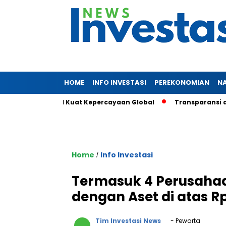
HOME
INFO INVESTASI
PEREKONOMIAN
N
liun, Sinyal Kuat Kepercayaan Global
Transparansi dan Daya
Home
Info Investasi
/
Termasuk 4 Perusahaa
dengan Aset di atas R
Tim Investasi News
- Pewarta