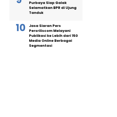
Purbaya Siap Galak
Selamatkan BPR di Ujung
Tanduk
Jasa Siaran Pers
Persriliscom Melayani
Publikasi ke Lebih dari 150
Media Online Berbagai
Segmentasi