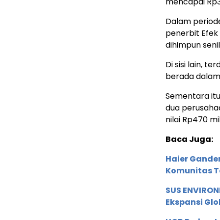
mencapai Rp3,8
Dalam periode
penerbit Efek
dihimpun senila
Di sisi lain, 
berada dalam 
Sementara itu,
dua perusahaa
nilai Rp470 mil
Baca Juga:
Haier Ganden
Komunitas T
SUS ENVIRONM
Ekspansi Glo