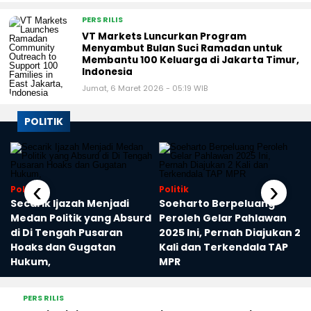
PERS RILIS
VT Markets Luncurkan Program
Menyambut Bulan Suci Ramadan untuk
Membantu 100 Keluarga di Jakarta Timur,
Indonesia
Jumat, 6 Maret 2026 - 05:19 WIB
POLITIK
‹
›
Politik
Politik
Secarik Ijazah Menjadi
Soeharto Berpeluang
Medan Politik yang Absurd
Peroleh Gelar Pahlawan
di Di Tengah Pusaran
2025 Ini, Pernah Diajukan 2
Hoaks dan Gugatan
Kali dan Terkendala TAP
Hukum,
MPR
PERS RILIS