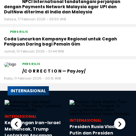
NPCI International tandatangani perjanjian
dengan Payments Network Malaysia agar UPI dan
DuitNow diterima di India dan Malaysia
Selasa, 17 Februari 2026 - 05:50 WIB
PERS RILIS
Coda Luncurkan Kampanye Regional untuk Cegah
Penipuan Daring bagi Pemain Gim
Jumat, 13 Februari 2026 - 01:44 WIB
PERS RILIS
/C O R R E C T I O N — PayJoy/
Rabu, 11 Februari 2026 - 20:15 WIB
INTERNASIONAL
INTERNASIONAL
‹
›
INTERNASIONAL
Ketegangan Iran–Israel
Presiden Rusia Vladimir
Memuncak, Trump
Putin dan Presiden
Lontarkan Ancaman