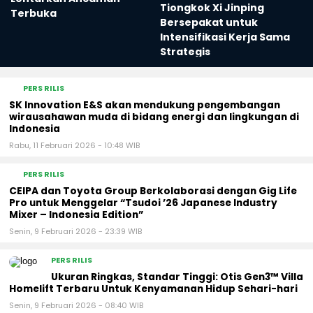
Tiongkok Xi Jinping
Terbuka
Bersepakat untuk
Intensifikasi Kerja Sama
Strategis
PERS RILIS
SK Innovation E&S akan mendukung pengembangan
wirausahawan muda di bidang energi dan lingkungan di
Indonesia
Rabu, 11 Februari 2026 - 10:48 WIB
PERS RILIS
CEIPA dan Toyota Group Berkolaborasi dengan Gig Life
Pro untuk Menggelar “Tsudoi ’26 Japanese Industry
Mixer – Indonesia Edition”
Senin, 9 Februari 2026 - 23:39 WIB
PERS RILIS
Ukuran Ringkas, Standar Tinggi: Otis Gen3™ Villa
Homelift Terbaru Untuk Kenyamanan Hidup Sehari-hari
Senin, 9 Februari 2026 - 08:40 WIB