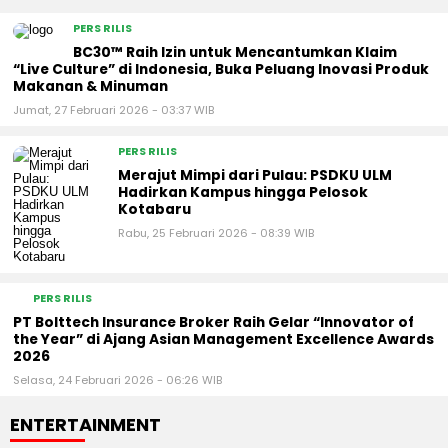
PERS RILIS
BC30™ Raih Izin untuk Mencantumkan Klaim
“Live Culture” di Indonesia, Buka Peluang Inovasi Produk
Makanan & Minuman
Jumat, 27 Februari 2026 - 03:37 WIB
PERS RILIS
Merajut Mimpi dari Pulau: PSDKU ULM
Hadirkan Kampus hingga Pelosok
Kotabaru
Rabu, 25 Februari 2026 - 08:39 WIB
PERS RILIS
PT Bolttech Insurance Broker Raih Gelar “Innovator of
the Year” di Ajang Asian Management Excellence Awards
2026
Selasa, 24 Februari 2026 - 06:26 WIB
ENTERTAINMENT