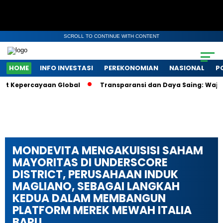
SCROLL TO CONTINUE WITH CONTENT
HOME
INFO INVESTASI
PEREKONOMIAN
NASIONAL
P
Kepercayaan Global
Transparansi dan Daya Saing: Wajah Bar
MONDEVITA MENGAKUISISI SAHAM
MAYORITAS DI UNDERSCORE
DISTRICT, PERUSAHAAN INDUK
MAGLIANO, SEBAGAI LANGKAH
KEDUA DALAM MEMBANGUN
PLATFORM MEREK MEWAH ITALIA
BARU