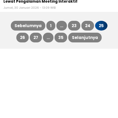
Lewat Pengalaman Meeting Interaktif
Jumat, 30 Januari 2026 - 13:09 WIB
Sebelumnya
1
…
23
24
25
Paginasi
26
27
…
35
Selanjutnya
pos