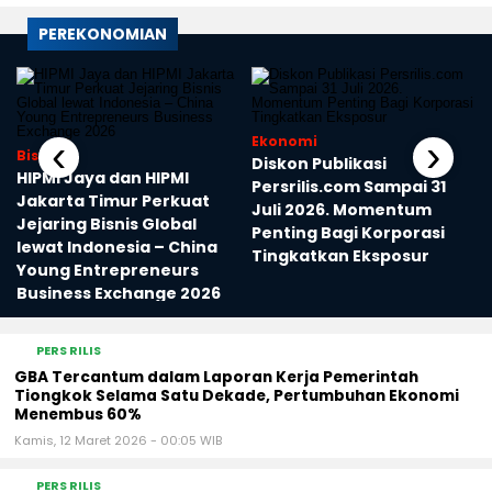
PEREKONOMIAN
‹
›
Ekonomi
Bisnis
Diskon Publikasi
g
HIPMI Jaya dan HIPMI
Persrilis.com Sampai 31
Jakarta Timur Perkuat
Juli 2026. Momentum
Jejaring Bisnis Global
Penting Bagi Korporasi
lewat Indonesia – China
Tingkatkan Eksposur
Young Entrepreneurs
Business Exchange 2026
PERS RILIS
GBA Tercantum dalam Laporan Kerja Pemerintah
Tiongkok Selama Satu Dekade, Pertumbuhan Ekonomi
Menembus 60%
Kamis, 12 Maret 2026 - 00:05 WIB
PERS RILIS